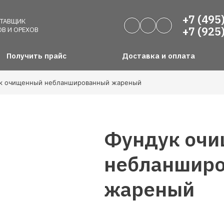
+7 (495
СТАВЩИК
+7 (925
В И ОРЕХОВ
Получить прайс
Доставка и оплата
к очищенный небланшированный жареный
Фундук оч
небланшир
жареный