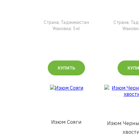
Страна: Таджикистан
Страна: Та
Упаковка: 5 кг
Упаковка
КУПИТЬ
КУП
Изюм Сояги
Изюм Черны
хвост