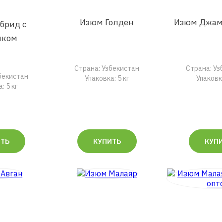
Изюм Голден
Изюм Джам
брид с
иком
Страна: Узбекистан
Страна: У
бекистан
Упаковка: 5 кг
Упаковка
: 5 кг
ИТЬ
КУПИТЬ
КУП