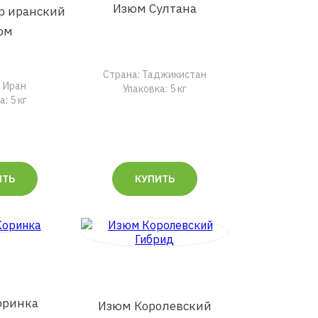
Изюм Султана
р иранский
ом
Страна: Таджикистан
: Иран
Упаковка: 5 кг
: 5 кг
ИТЬ
КУПИТЬ
оринка
Изюм Королевский