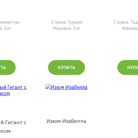
джикистан
Страна: Турция
Страна: Та
: 5 кг
Упаковка: 5 кг
Упаковка
ИТЬ
КУПИТЬ
КУП
Изюм Изабелла
й Гигант с
иком