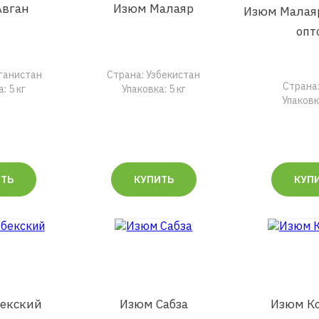
Авган
Изюм Малаяр
Изюм Малая
опт
ганистан
Страна: Узбекистан
Страна
: 5 кг
Упаковка: 5 кг
Упаковка
ИТЬ
КУПИТЬ
КУП
бекский
Изюм Сабза
Изюм К